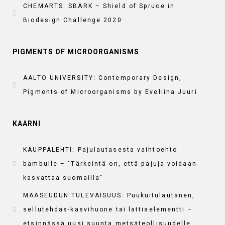
CHEMARTS: SBARK – Shield of Spruce in
Biodesign Challenge 2020
PIGMENTS OF MICROORGANISMS
AALTO UNIVERSITY: Contemporary Design,
Pigments of Microorganisms by Eveliina Juuri
KAARNI
KAUPPALEHTI: Pajulautasesta vaihtoehto
bambulle – "Tärkeintä on, että pajuja voidaan
kasvattaa suomailla"
MAASEUDUN TULEVAISUUS: Puukuitulautanen,
sellutehdas-kasvihuone tai lattiaelementti –
etsinnässä uusi suunta metsäteollisuudelle